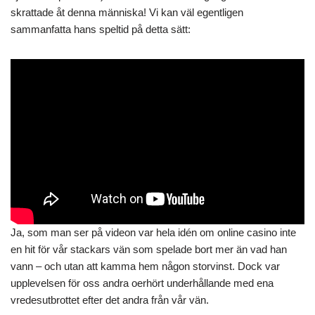
skrattade åt denna människa! Vi kan väl egentligen
sammanfatta hans speltid på detta sätt:
Ja, som man ser på videon var hela idén om online casino inte
en hit för vår stackars vän som spelade bort mer än vad han
vann – och utan att kamma hem någon storvinst. Dock var
upplevelsen för oss andra oerhört underhållande med ena
vredesutbrottet efter det andra från vår vän.